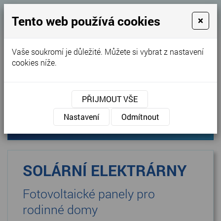
Tento web používá cookies
×
Energie a úsporné technologie pro rodinné
Vaše soukromí je důležité. Můžete si vybrat z nastavení
cookies níže.
domy a společnosti
Realizace na klíč - včetně zařízení dotací
+420 603 160 425
Kontaktujte nás
PŘIJMOUT VŠE
Nastavení
Odmítnout
MENU
SOLÁRNÍ ELEKTRÁRNY
Fotovoltaické panely pro
rodinné domy