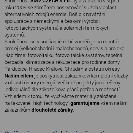
Společnost
AMV CZECH s.r.o.
byla založena v srpnu
roku 2009 se záměrem poskytování služeb v oblasti
alternativních zdrojů energie. Došlo k navázání
spolupráce s německými a českými výrobci
fotovoltaických systémů a solárních termických
systémů.
Společnost se v současné době zaměřuje na montáž,
prodej (velkoobchodní i maloobchodní), servis a projekci.
Nabízíme: fotovoltaiku, fotovoltaické systémy, tepelná
čerpadla, klimatizace a rekuperace pro rodinné domy
Pardubice, Hradec Králové, Chrudim a ostatní okresy.
Naším cílem
je poskytnout zákazníkovi kompletní služby
v oblasti úspory energií. Veškeré projekty jsou řešeny
individuálně dle zákazníkova přání, potřeb a možností.
Vzhledem k tomu, že využíváme materiály založené
na takzvané "high technology"
garantujeme
všem našim
zákazníkům
dlouholeté záruky
.