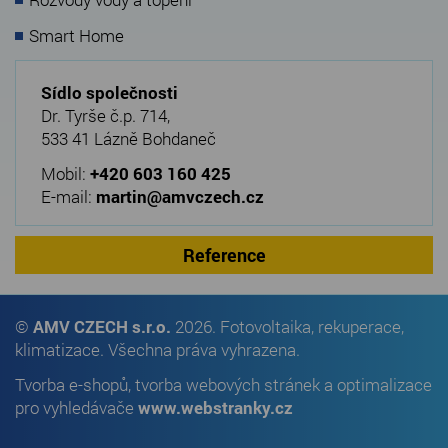
Smart Home
Sídlo společnosti
Dr. Tyrše č.p. 714,
533 41 Lázně Bohdaneč
Mobil:
+420 603 160 425
E-mail:
martin@amvczech.cz
Reference
©
AMV CZECH s.r.o.
2026. Fotovoltaika, rekuperace,
klimatizace. Všechna práva vyhrazena.
Tvorba e-shopů
,
tvorba webových stránek
a
optimalizace
pro vyhledávače
www.webstranky.cz