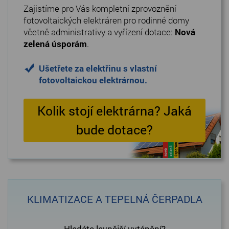
Zajistíme pro Vás kompletní zprovoznění
fotovoltaických elektráren pro rodinné domy
včetně administrativy a vyřízení dotace:
Nová
zelená úsporám
.
Ušetřete za elektřinu s vlastní
fotovoltaickou elektrárnou.
Kolik stojí elektrárna? Jaká
bude dotace?
KLIMATIZACE A TEPELNÁ ČERPADLA
Hledáte levnější vytápění?