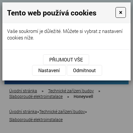
Tento web používá cookies
×
Energie a úsporné technologie pro rodinné
Vaše soukromí je důležité. Můžete si vybrat z nastavení
cookies níže.
domy a společnosti
Realizace na klíč - včetně zařízení dotací
+420 603 160 425
Kontaktujte nás
PŘIJMOUT VŠE
Nastavení
Odmítnout
MENU
Úvodní stránka
»
Technické zařízení budov
»
Slaboproudé elektroinstalace
»
Honeywell
Úvodní stránka
»
Technické zařízení budov
»
Slaboproudé elektroinstalace