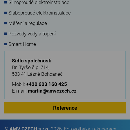
Silnoproudé elektroinstalace
Slaboproudé elektroinstalace
Měření a regulace
Rozvody vody a topení
Smart Home
Sídlo společnosti
Dr. Tyrše č.p. 714,
533 41 Lázně Bohdaneč
Mobil:
+420 603 160 425
E-mail:
martin@amvczech.cz
Reference
©
AMV CZECH s.r.o.
2026. Fotovoltaika, rekuperace,